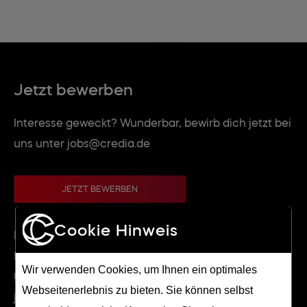
Jetzt bewerben
Interesse geweckt? Wunderbar, bewirb dich jetzt bei
uns unter jobs@credia.de
JETZT BEWERBEN
Cookie Hinweis
Dein Ansprechpartner
Björn Schneider
Wir verwenden Cookies, um Ihnen ein optimales
0228/96395820
Webseitenerlebnis zu bieten. Sie können selbst
jobs(at)credia.de