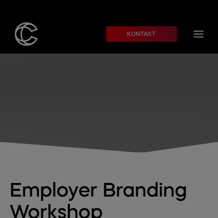
Skip to main content
KONTAKT
Employer Branding
Workshop