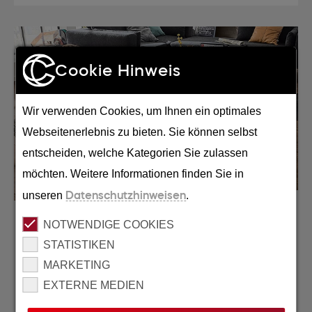
Cookie Hinweis
Wir verwenden Cookies, um Ihnen ein optimales
Webseitenerlebnis zu bieten. Sie können selbst
entscheiden, welche Kategorien Sie zulassen
möchten. Weitere Informationen finden Sie in
unseren
Datenschutzhinweisen
.
06. FEBRUAR 2024
NOTWENDIGE COOKIES
STATISTIKEN
Pitch-Gewinn für den Relaunch der HolzLand
Eigenmarke HQ
MARKETING
EXTERNE MEDIEN
Zugegeben der Pitch ist schon ein paar
Monate her, weshalb wir nicht nur die Pitch-