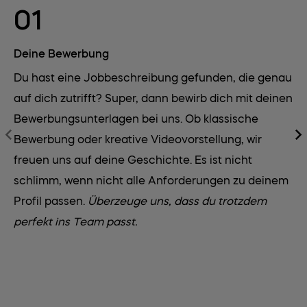
01
Deine Bewerbung
Be
Du hast eine Jobbeschreibung gefunden, die genau
De
auf dich zutrifft? Super, dann bewirb dich mit deinen
be
Bewerbungsunterlagen bei uns. Ob klassische
Be
Bewerbung oder kreative Videovorstellung, wir
de
freuen uns auf deine Geschichte. Es ist nicht
Gl
schlimm, wenn nicht alle Anforderungen zu deinem
Pr
Profil passen.
Überzeuge uns, dass du trotzdem
wu
perfekt ins Team passt.