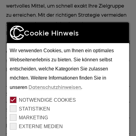
wertvolles Mittel, um schnell exakt Ihre Zielgruppe
zu erreichen. Mit der richtigen Strategie vermeiden
Sie Streuverluste und damit auch
Cookie Hinweis
Budgetverbrennung. In Form von kreativen,
auffälligen und zielgruppenorientierten Content und
Wir verwenden Cookies, um Ihnen ein optimales
dessen Veröffentlichung in den richtigen Kanälen
Webseitenerlebnis zu bieten. Sie können selbst
schaffen wir Ihnen eine Social Media Kampagne, die
entscheiden, welche Kategorien Sie zulassen
Ihre Zielgruppe überzeugt.
möchten. Weitere Informationen finden Sie in
unseren
Datenschutzhinweisen
.
SEA
NOTWENDIGE COOKIES
STATISTIKEN
SEO
MARKETING
E-Mail Marketing
EXTERNE MEDIEN