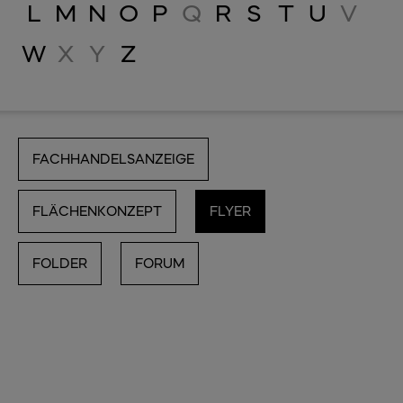
L
M
N
O
P
Q
R
S
T
U
V
W
X
Y
Z
FACHHANDELSANZEIGE
FLÄCHENKONZEPT
FLYER
FOLDER
FORUM