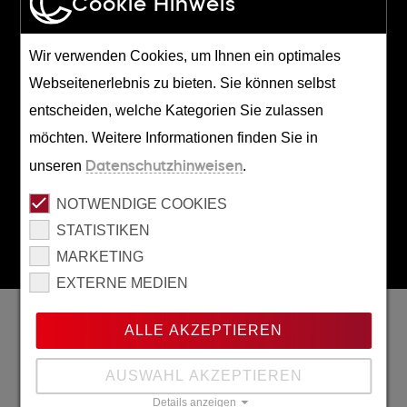
Cookie Hinweis
Jetzt starten
Wir verwenden Cookies, um Ihnen ein optimales
Webseitenerlebnis zu bieten. Sie können selbst
BERATUNGSTERMIN ANFORDERN
entscheiden, welche Kategorien Sie zulassen
möchten. Weitere Informationen finden Sie in
0228/96395820
unseren
Datenschutzhinweisen
.
ANFRAGE(AT)CREDIA.DE
NOTWENDIGE COOKIES
STATISTIKEN
MARKETING
EXTERNE MEDIEN
Wir sind ausgezeichnet
ALLE AKZEPTIEREN
AUSWAHL AKZEPTIEREN
Details anzeigen