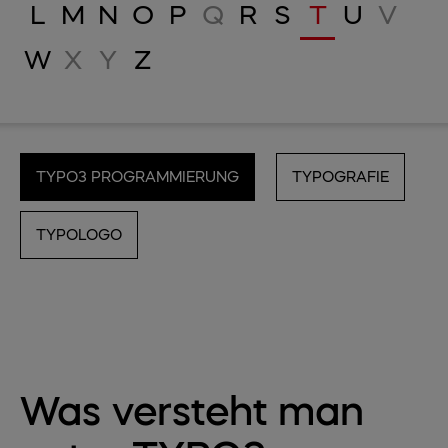
L
M
N
O
P
Q
R
S
T
U
V
W
X
Y
Z
TYPO3 PROGRAMMIERUNG
TYPOGRAFIE
TYPOLOGO
Was versteht man