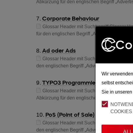
Abkürzung für den englischen Begriff „Adver
7.
Corporate Behaviour
Glossar Header mit Suchbegriff Glossar He
für den englischen Begriff „Advertisement“…
Co
8.
Ad oder Ads
Glossar Header mit Suchbegriff Glossar He
den englischen Begriff „Advertisement“ (en), 
Wir verwenden 
9.
TYPO3 Programmierung
selbst entsche
Glossar Header mit Suchbegriff Glossar H
Sie in unsere
Abkürzung für den englischen Begriff „Advert
NOTWEN
COOKIES
10.
PoS (Point of Sale)
Glossar Header mit Suchbegriff Glossar Hea
den englischen Begriff „Advertisement“…
ALL