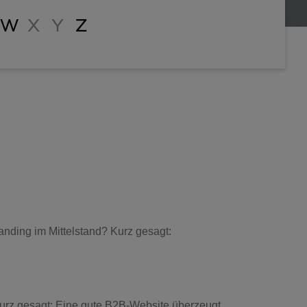
W
X
Y
Z
anding im Mittelstand? Kurz gesagt:
urz gesagt: Eine gute B2B-Website überzeugt