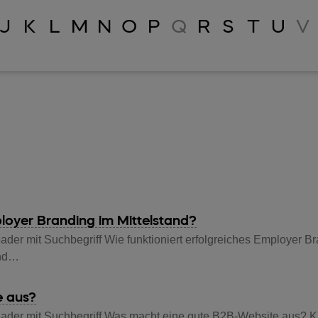
J
K
L
M
N
O
P
Q
R
S
T
U
V
ployer Branding im Mittelstand?
der mit Suchbegriff Wie funktioniert erfolgreiches Employer Br
and…
e aus?
eader mit Suchbegriff Was macht eine gute B2B-Website aus? K