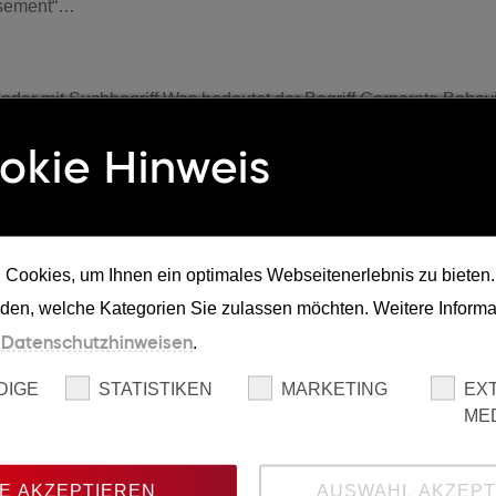
tisement“…
ader mit Suchbegriff Was bedeutet der Begriff Corporate Behav
okie Hinweis
ader mit Suchbegriff Wo und wie Ad bzw. Ads eingesetzt werden
der…
Cookies, um Ihnen ein optimales Webseitenerlebnis zu bieten
iden, welche Kategorien Sie zulassen möchten. Weitere Informa
eader mit Suchbegriff Was versteht man unter TYPO3 Programmi
n
Datenschutzhinweisen
.
isement“ (en),…
DIGE
STATISTIKEN
MARKETING
EX
ME
der mit Suchbegriff Was verbirgt sich hinter PoS (Point of Sale
E AKZEPTIEREN
AUSWAHL AKZEPT