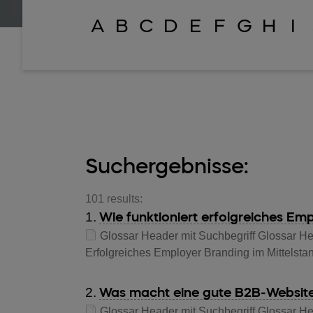
A
B
C
D
E
F
G
H
I
Suchergebnisse:
101 results:
1.
Wie funktioniert erfolgreiches Em
Glossar Header mit Suchbegriff Glossar Hea
Erfolgreiches Employer Branding im Mittelst
2.
Was macht eine gute B2B-Websit
Glossar Header mit Suchbegriff Glossar H